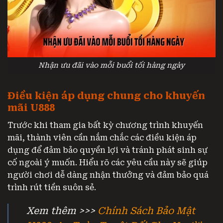
Nhận ưu đãi vào mỗi buổi tối hàng ngày
Điều kiện áp dụng chung cho khuyến
mãi U888
Trước khi tham gia bất kỳ chương trình
khuyến
mãi
, thành viên cần nắm chắc các điều kiện áp
dụng để đảm bảo quyền lợi và tránh phát sinh sự
cố ngoài ý muốn. Hiểu rõ các yêu cầu này sẽ giúp
người chơi dễ dàng nhận thưởng và đảm bảo quá
trình rút tiền suôn sẻ.
Xem thêm >>>
Chính Sách Bảo Mật