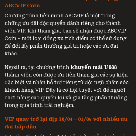
ABCVIP Coin
Chương trình liên minh ABCVIP là một trong
những ưu đãi độc quyền dành riêng cho thành
viên VIP. Khi tham gia, bạn sẽ nhận được ABCVIP
Coin – một loại đồng xu tích điểm có thể sử dụng
để đổi lấy phần thưởng giá trị hoặc các ưu đãi
khác.
Ngoài ra, tại chương trình
khuyến mãi U888
thành viên còn được ưu tiên tham gia các sự kiện
đặc biệt và nhận hỗ trợ riêng từ đội ngũ chăm sóc
khách hàng VIP. Đây là cơ hội tuyệt vời để người
chơi nâng cao quyền lợi và gia tăng phần thưởng
trong quá trình trải nghiệm.
VIP quay trở lại dịp 30/04 – 01/05 với nhiều ưu
đãi hấp dẫn