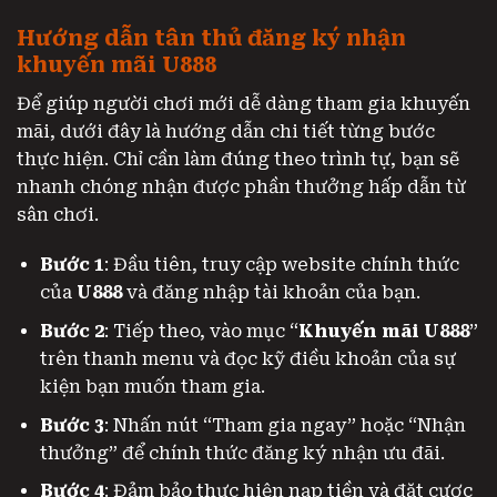
Hướng dẫn tân thủ đăng ký nhận
khuyến mãi U888
Để giúp người chơi mới dễ dàng tham gia khuyến
mãi, dưới đây là hướng dẫn chi tiết từng bước
thực hiện. Chỉ cần làm đúng theo trình tự, bạn sẽ
nhanh chóng nhận được phần thưởng hấp dẫn từ
sân chơi.
Bước 1
: Đầu tiên, truy cập website chính thức
của
U888
và đăng nhập tài khoản của bạn.
Bước 2
: Tiếp theo, vào mục “
Khuyến mãi U888
”
trên thanh menu và đọc kỹ điều khoản của sự
kiện bạn muốn tham gia.
Bước 3
: Nhấn nút “Tham gia ngay” hoặc “Nhận
thưởng” để chính thức đăng ký nhận ưu đãi.
Bước 4
: Đảm bảo thực hiện nạp tiền và đặt cược