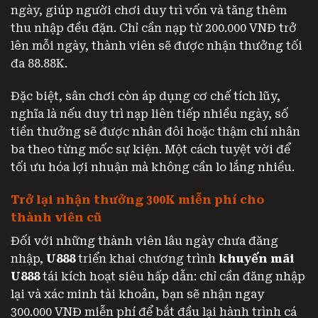
ngày, giúp người chơi duy trì vốn và tăng thêm
thu nhập đều đặn. Chỉ cần nạp từ 200.000 VNĐ trở
lên mỗi ngày, thành viên sẽ được nhận thưởng tối
đa 88.88K.
Đặc biệt, sân chơi còn áp dụng cơ chế tích lũy,
nghĩa là nếu duy trì nạp liên tiếp nhiều ngày, số
tiền thưởng sẽ được nhân đôi hoặc thậm chí nhân
ba theo từng mốc sự kiện. Một cách tuyệt vời để
tối ưu hóa lợi nhuận mà không cần lo lắng nhiều.
Trở lại nhận thưởng 300K miễn phí cho
thành viên cũ
Đối với những thành viên lâu ngày chưa đăng
nhập,
U888
triển khai chương trình
khuyến mãi
U888
tái kích hoạt siêu hấp dẫn: chỉ cần đăng nhập
lại và xác minh tài khoản, bạn sẽ nhận ngay
300.000 VNĐ miễn phí để bắt đầu lại hành trình cá