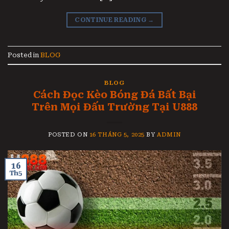
CONTINUE READING
→
Posted in
BLOG
BLOG
Cách Đọc Kèo Bóng Đá Bất Bại
Trên Mọi Đấu Trường Tại U888
POSTED ON
16 THÁNG 5, 2025
BY
ADMIN
16
Th5