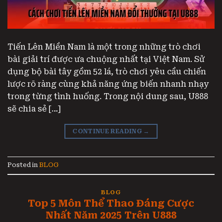
Tiến Lên Miền Nam là một trong những trò chơi
bài giải trí được ưa chuộng nhất tại Việt Nam. Sử
dụng bộ bài tây gồm 52 lá, trò chơi yêu cầu chiến
lược rõ ràng cùng khả năng ứng biến nhanh nhạy
trong từng tình huống. Trong nội dung sau, U888
sẽ chia sẻ […]
CONTINUE READING
→
Posted in
BLOG
BLOG
Top 5 Môn Thể Thao Đáng Cược
Nhất Năm 2025 Trên U888