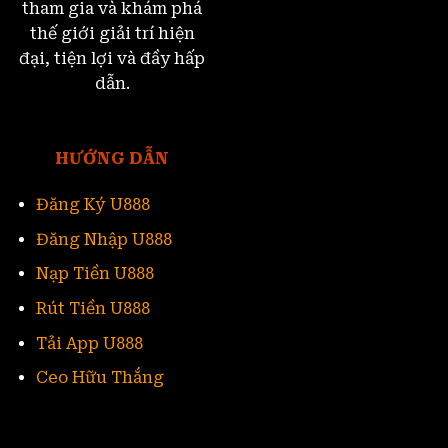
tham gia và khám phá
thế giới giải trí hiện
đại, tiện lợi và đầy hấp
dẫn.
HƯỚNG DẪN
Đăng Ký U888
Đăng Nhập U888
Nạp Tiền U888
Rút Tiền U888
Tải App U888
Ceo Hữu Thắng