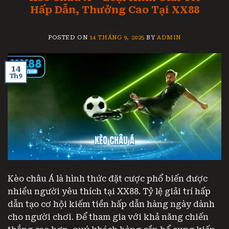
Hấp Dẫn, Thưởng Cao Tại XX88
POSTED ON
14 THÁNG 9, 2025
BY
ADMIN
14
Th9
Kèo châu Á là hình thức đặt cược phổ biến được
nhiều người yêu thích tại XX88. Tỷ lệ giải trí hấp
dẫn tạo cơ hội kiếm tiền hấp dẫn hàng ngày dành
cho người chơi. Để tham gia với khả năng chiến