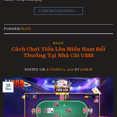
CONTINUE READING
→
Posted in
BLOG
BLOG
Cách Chơi Tiến Lên Miền Nam Đổi
Thưởng Tại Nhà Cái U888
POSTED ON
26 THÁNG 5, 2025
BY
ADMIN
26
Th5