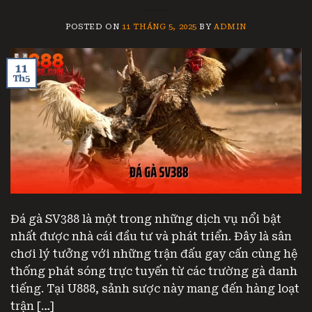
POSTED ON
11 THÁNG 5, 2025
BY
ADMIN
11
Th5
Đá gà SV388 là một trong những dịch vụ nổi bật
nhất được nhà cái đầu tư và phát triển. Đây là sân
chơi lý tưởng với những trận đấu gay cấn cùng hệ
thống phát sóng trực tuyến từ các trường gà danh
tiếng. Tại U888, sảnh sược này mang đến hàng loạt
trận […]