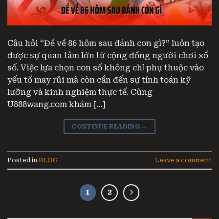
Câu hỏi “Đề về 86 hôm sau đánh con gì?” luôn tạo
được sự quan tâm lớn từ cộng đồng người chơi xổ
số. Việc lựa chọn con số không chỉ phụ thuộc vào
yếu tố may rủi mà còn cần đến sự tính toán kỹ
lưỡng và kinh nghiệm thực tế. Cùng
U888wang.com khám […]
CONTINUE READING
→
Posted in
BLOG
Leave a comment
1
2