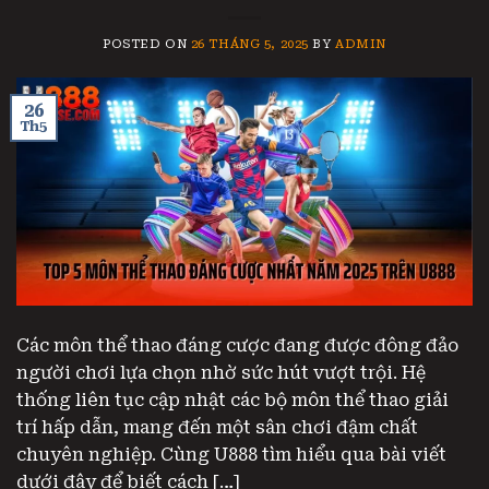
POSTED ON
26 THÁNG 5, 2025
BY
ADMIN
26
Th5
Các môn thể thao đáng cược đang được đông đảo
người chơi lựa chọn nhờ sức hút vượt trội. Hệ
thống liên tục cập nhật các bộ môn thể thao giải
trí hấp dẫn, mang đến một sân chơi đậm chất
chuyên nghiệp. Cùng U888 tìm hiểu qua bài viết
dưới đây để biết cách […]